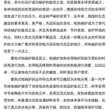
变化，
蓄热电锅炉
成为锅炉的较优之选。但是随着全球资源减少，
各种传统的自然资源的价格进一步抬升，燃煤的传统方式给全球环
境造成了巨大的压力。在这种严峻的背景下，近年来，我国对生态
建设的要求更高，更严格，为适应如此变化，电热锅炉成为了替代
传统锅炉的最优之选，并且具有降低成本、节约资源、保护环境的
特点。同时人民生活质量不断提高，尤其是一些重点失去对环境保
护的大力推广要求和某些电力供应较为充足的地方，对电锅炉应用
培育了一片沃土。
蓄热式电锅炉顾名思义，电锅炉加热在用电时段较为宽松的时
段再进行加热，在用电高峰期时用储存好的热能进行供暖，以此以
来，可以避免电力供应不足的尴尬，同时满足用户需求。
蓄热式电锅炉的运作特点具体可以概括为水电分离：新一代半
导体电锅炉摒弃了传统电加热直接给水加温的落后工艺，科学采用
半导体陶瓷片作为发热元件，采用过流式加热，发热体紧贴管道外
壁加热，热量通过优质金属材料传导，发热体本身不与水接触，实
现了真正的水电分离，具备防干烧、防结冰、防漏电等保护功能，