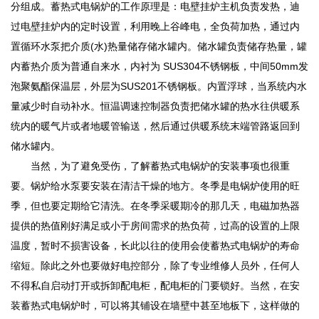
分组成。蓄热式电锅炉的工作原理是：电壁挂炉主机负责发热，迪
过电壁挂炉内的定时设置，利用晚上谷峰电，全负荷加热，通过内
置循环水泵把介质(水)热量储存储水罐内。储水罐负责储存热量，罐
内蓄热介质为普通自来水，内衬为 SUS304不锈钢板，中间50mm发
泡聚氨酯保温层，外层为SUS201不锈钢板。内置浮球，当系统内水
量减少时自动补水。恒温调速控制器负责把储水罐的热水往供暖系
统内的暖气片或者地暖管输送，然后通过供暖系统末端管路返回到
储水罐内。
当然，为了避免受伤，了解蓄热式电锅炉的安装事项也很重
要。锅炉给水泵要安装在清洁干燥的地方。冬季是电锅炉使用的旺
季，但也要定期给它清洗。在冬季采暖期冷的那几天，电磁加热器
提供的热值刚好满足或小于房间需求的热负荷，过高的设置的上限
温度，暂时不损害设备，长此以往的使用会使蓄热式电锅炉的寿命
缩短。除此之外也要做好电控部分，除了专业维修人员外，任何人
不得私自启动打开或拆卸配电柜，配电柜的门要锁好。当然，在安
装蓄热式电锅炉时，可以将其铺设在墙壁中甚至地板下，这样做的