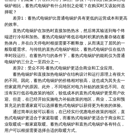
锅炉相比，蓄热式电锅炉有什么特别之处呢？在购买时又该如何选
择呢？
差异1：蓄热式电锅炉比普通电锅炉具有更低的运营成本和更高
的效率。
直热式电锅炉在加热时直接加热热水，然后将其输送到每个终
端进行冷却和加热。蓄热式电锅炉将低谷电时积累的热量存储在蓄
热体内，并在白天停电时根据需要不断释放，从而满足了居民的一
般取暖需求。与传统的直热式电锅炉相比，蓄热式电锅炉仅在低功
率时段运行。在蓄热均匀的条件下，蓄热式电锅炉的能耗仅为普通
电锅炉的三分之一至四分之一。
差异2：受众不同-蓄热式电锅炉更适合商业和工业应用。
蓄热电锅炉和直接加热电锅炉在结构设计和运行原理上有很大
的不同。因此，蓄热式电锅炉的价格相对较高，这也成为其失去一
些家庭用户的原因。此外，不同地区对电力补贴的政策也不同。在
没有实行低谷电政策的地区，较低成本的直热式电锅炉更受用户欢
迎。但是，在已经开始实施电力补贴政策的地区，商业，工业和预
算充足的普通家庭可以选择蓄热式电锅炉以获得更为有效的体验。
通过简单比较可以看出，在已经实行优惠电价政策的地区，直
热式电锅炉更适合于家庭取暖，而蓄热式电锅炉更适合于商业和工
业取暖或一般家庭取暖。蓄热式电锅炉和直热式电锅炉各有特点，
用户可以根据需要选择合适的取暖方式。