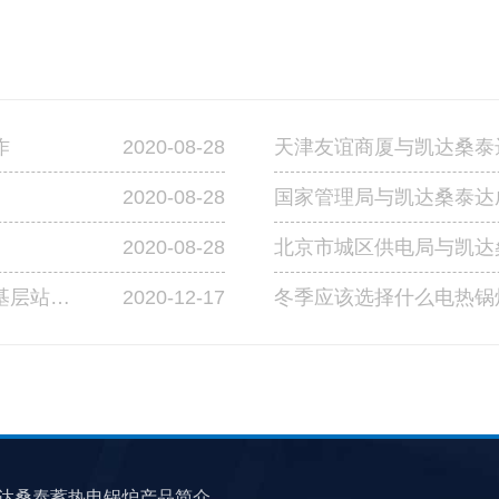
2020-08-28
作
天津友谊商厦与凯达桑泰
2020-08-28
国家管理局与凯达桑泰达
2020-08-28
北京市城区供电局与凯达
2020-12-17
成功中标宁夏交投高速公路管理有限公司基层站点燃煤改造工程第四标段
冬季应该选择什么电热锅
达桑泰蓄热电锅炉产品简介