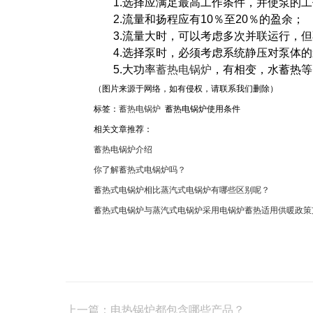
1.选择应满足最高工作条件，并使泵的
2.流量和扬程应有10％至20％的盈余；
3.流量大时，可以考虑多次并联运行，
4.选择泵时，必须考虑系统静压对泵体
5.大功率
蓄热电锅炉
，有相变，水蓄热等
（图片来源于网络，如有侵权，请联系我们删除）
标签：
蓄热电锅炉
蓄热电锅炉使用条件
相关文章推荐：
蓄热电锅炉介绍
你了解蓄热式电锅炉吗？
蓄热式电锅炉相比蒸汽式电锅炉有哪些区别呢？
蓄热式电锅炉与蒸汽式电锅炉采用电锅炉蓄热适用供暖政策
上一篇：电热锅炉都包含哪些产品？