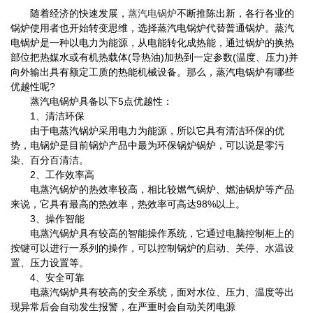
随着经济的快速发展，
蒸汽电锅炉
不断推陈出新，各行各业的
锅炉使用者也开始转变思维，选择蒸汽电锅炉代替普通锅炉。蒸汽
电锅炉是一种以电力为能源，从电能转化成热能，通过锅炉的换热
部位把热媒水或有机热载体(导热油)加热到一定参数(温度、压力)并
向外输出具有额定工质的热能机械设备。那么，蒸汽电锅炉有哪些
优越性呢?
蒸汽电锅炉具备以下5点优越性：
1、清洁环保
由于电蒸汽锅炉采用电力为能源，所以它具有清洁环保的优
势，电锅炉是目前锅炉产品中最为环保锅炉锅炉，可以说是零污
染、百分百清洁。
2、工作效率高
电蒸汽锅炉的热效率较高，相比较燃气锅炉、燃油锅炉等产品
来说，它具有最高的热效率，热效率可高达98%以上。
3、操作智能
电蒸汽锅炉具有较高的智能操作系统，它通过电脑控制柜上的
按键可以进行一系列的操作，可以控制锅炉的启动、关停、水温设
置、压力设置等。
4、安全可靠
电蒸汽锅炉具有较高的安全系统，面对水位、压力、温度等出
现异常后会自动发生报警，在严重时会自动关闭电源