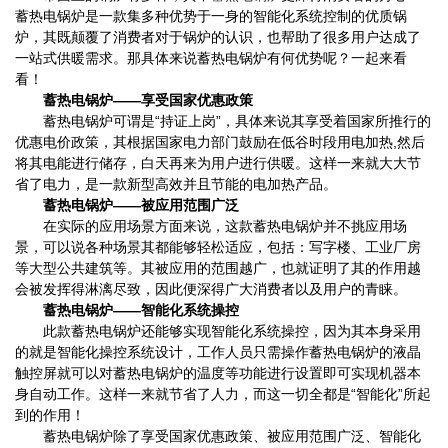
蓄热电锅炉是一款集多种优势于一身的智能化系统控制的优质锅
炉，其既颠覆了消费者对于锅炉的认识，也帮助了很多用户达成了
一站式供暖需求。那具体来说蓄热电锅炉有何优势呢？一起来看
看！
蓄热电锅炉——享受国家优惠政策
蓄热电锅炉可谓是“持证上岗”，具体来说其享受着国家所推行的
优惠电价政策，其
根据国家电力部门鼓励在低谷时段用电加热,然后
将其电能进行储存，白天再来为用户进行供暖。这样一来就大大节
省了电力，是一款新型高效并且节能的电加热产品。
蓄热电锅炉——被应用范围广泛
在实际的应用场景方面来说，这款蓄热电锅炉并不挑应用场
景，可以说各种场景其都能够轻松适应，包括：
写字楼、工业厂房
等大型公共建筑等。其被应用的范围越广，也就证明了其的作用越
会被发挥得淋漓尽致，因此便深得广大消费者以及用户的青睐。
蓄热电锅炉——智能化系统操控
此款蓄热电锅炉还能够实现智能化系统操控，因为其
本身采用
的就是智能化操控系统设计，工作人员只需操作蓄热电锅炉的液晶
触控屏就可以对蓄热电锅炉的温度等功能进行设置即可实现机器本
身自动工作。这样一来就节省了人力，而这一切全都是“智能化”所起
到的作用！
蓄热电锅炉除了享受国家优惠政策、被应用范围广泛、智能化