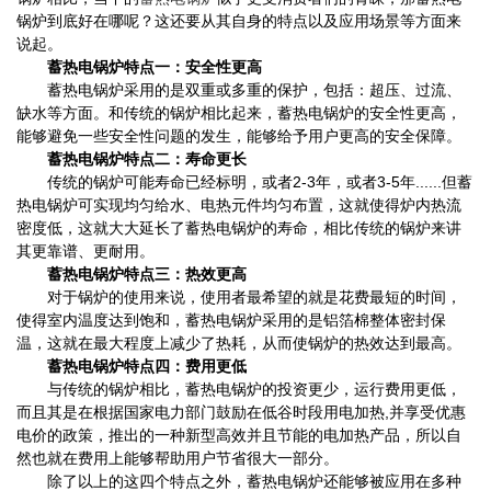
锅炉到底好在哪呢？这还要从其自身的特点以及应用场景等方面来
说起。
蓄热电锅炉特点一：安全性更高
蓄热电锅炉采用的是双重或多重的保护，包括：超压、过流、
缺水等方面。和传统的锅炉相比起来，蓄热电锅炉的安全性更高，
能够避免一些安全性问题的发生，能够给予用户更高的安全保障。
蓄热电锅炉特点二：寿命更长
传统的锅炉可能寿命已经标明，或者2-3年，或者3-5年......但蓄
热电锅炉可实现均匀给水、电热元件均匀布置，这就使得炉内热流
密度低，这就大大延长了蓄热电锅炉的寿命，相比传统的锅炉来讲
其更靠谱、更耐用。
蓄热电锅炉特点三：热效更高
对于锅炉的使用来说，使用者最希望的就是花费最短的时间，
使得室内温度达到饱和，蓄热电锅炉采用的是铝箔棉整体密封保
温，这就在最大程度上减少了热耗，从而使锅炉的热效达到最高。
蓄热电锅炉特点四：费用更低
与传统的锅炉相比，蓄热电锅炉的投资更少，运行费用更低，
而且其
是在根据国家电力部门鼓励在低谷时段用电加热,并享受优惠
电价的政策，推出的一种新型高效并且节能的电加热产品，所以自
然也就在费用上能够帮助用户节省很大一部分。
除了以上的这四个特点之外，蓄热电锅炉还能够被应用在多种