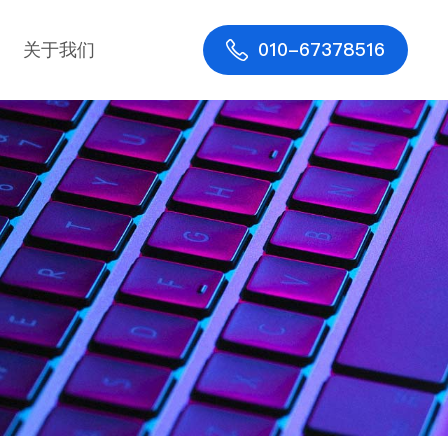
010-67378516
关于我们