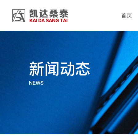
首页
新闻动态
NEWS