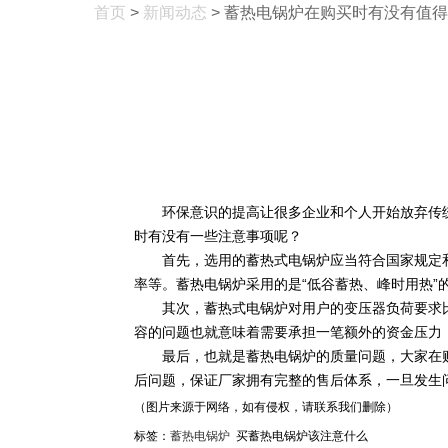
首页
>
新闻动态
> 蓄热电锅炉在购买时有没有值
环保意识的提高让很多企业和个人开始放弃传
时有没有一些注意事项呢？
首先，选用的蓄热式电锅炉应当符合国家规定
率等。蓄热电锅炉采用的是“低谷蓄热、峰时用热
其次，蓄热式电锅炉对用户的变压器负荷要求
容的问题也就意味着需要承担一笔额外的资金压力
最后，也就是蓄热电锅炉的质量问题，大家在
后问题，保证厂家拥有完整的售后体系，一旦发生
（图片来源于网络，如有侵权，请联系我们删除）
标签：
蓄热电锅炉
买蓄热电锅炉该注意什么