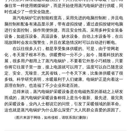
像往常一样使用燃煤锅炉，而是开始使用蒸汽电锅炉进行供暖，同
时也减少了一些安全隐患。
蒸汽电锅炉它的智能程度高，采用先进的电脑控制柜，并且电
脑控制柜配备有液晶显示屏，带有虚拟按键，通过虚拟按键对电脑
进行全面控制，操作简便快捷。而且安全性高。采用多种安全装备
设备，如超压设备、高温设备、缺水设备、自动上水设备等，在出
现故障时会发出预警生，并且在紧急情况时可以自动进行断电。
在以往很多人们，都是享受集体供暖的。可是，由于管网老
化，冬天屋子根本不热。供暖费却一分不少，如今，随着科技的发
展，很多用户都用上了蒸汽电锅炉，不要看它外形小巧精致，只要
你将它往屋子里一放，接上电源就可以用了。温度可以自己随意设
定、安全、无噪音、尤其省钱，一个冬天下来，比集体供暖省了很
多钱。科学研究表明，水暖最利于人们健康。电锅炉正是向着这一
原理在制作。也造福了不少企业和老百姓。
总得来说，蒸汽电锅炉采暖设备是在电磁热泵的基础之上研发
而成的，蒸汽电锅炉采暖设备称得上是当今最新、最先进、最完美
的采暖设备，业内人士都说它的问世，引发了采暖领域的新革命。
这也就是蒸汽电锅炉为什么那么深受广大人民群众喜爱的原因了。
（图片来源于网络，如有侵权，请联系我们删除）