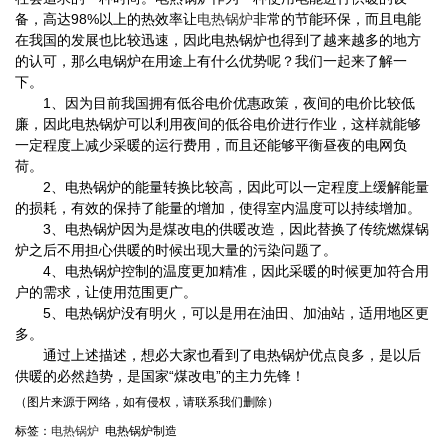
备，高达98%以上的热效率让
电热锅炉
非常的节能环保，而且电能
在我国的发展也比较迅速，因此电热锅炉也得到了越来越多的地方
的认可，那么电锅炉在用途上有什么优势呢？我们一起来了解一
下。
1、因为目前我国拥有低谷电价优惠政策，夜间的电价比较低
廉，因此电热锅炉可以利用夜间的低谷电价进行作业，这样就能够
一定程度上减少采暖的运行费用，而且还能够平衡昼夜的电网负
荷。
2、电热锅炉的能量转换比较高，因此可以一定程度上缓解能量
的损耗，有效的保持了能量的增加，使得室内温度可以持续增加。
3、电热锅炉因为是煤改电的供暖改造，因此替换了传统燃煤锅
炉之后不用担心供暖的时候出现大量的污染问题了。
4、电热锅炉控制的温度更加精准，因此采暖的时候更加符合用
户的需求，让使用范围更广。
5、电热锅炉没有明火，可以是用在油田、加油站，适用地区更
多。
通过上述描述，想必大家也看到了电热锅炉优点良多，是以后
供暖的必然趋势，是国家“煤改电”的主力先锋！
（图片来源于网络，如有侵权，请联系我们删除）
标签：
电热锅炉
电热锅炉制造