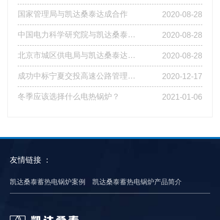
国家管理局与凯达桑泰达成合作
2020-08-28
中国电力科学研究院与凯达桑泰达成合作
2020-08-28
北京市城区供电局与凯达桑泰达成合作
2020-08-28
成功中标宁夏交投高速公路管理有限公司基层站点燃煤改造工程第四标段
2020-12-17
冬季应该选择什么电热锅炉？
2021-01-06
友情链接 ：
凯达桑泰蓄热电锅炉案例
凯达桑泰蓄热电锅炉产品简介